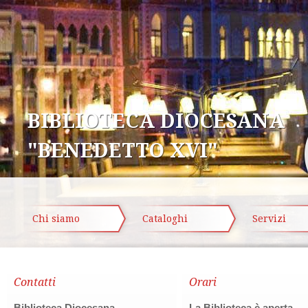
BIBLIOTECA DIOCESANA
"BENEDETTO XVI"
Chi siamo
Cataloghi
Servizi
Contatti
Orari
Biblioteca Diocesana
La Biblioteca è aperta